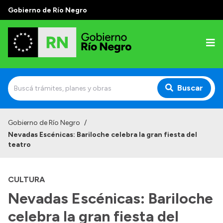
Gobierno de Río Negro
Buscar
Inicio
Gobierno de Río Negro
/
Nevadas Escénicas: Bariloche celebra la gran fiesta del
Autoridades
teatro
Prensa
CULTURA
Autoridades y Organismos
Nevadas Escénicas: Bariloche
Discursos en la Legislatura
celebra la gran fiesta del
Casa de Gobierno