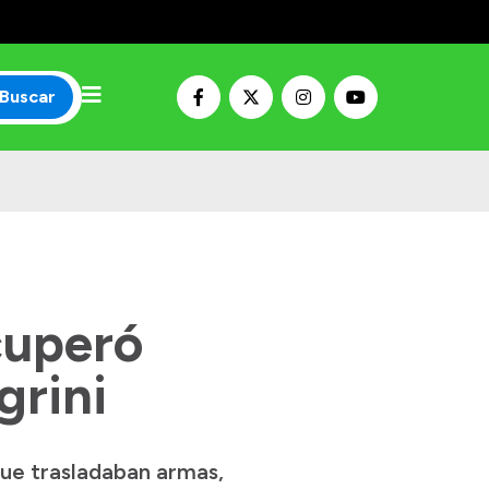
Buscar
cuperó
grini
que trasladaban armas,