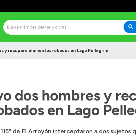
es y recuperó elementos robados en Lago Pellegrini
uvo dos hombres y re
obados en Lago Pelle
15° de El Arroyón interceptaron a dos sujetos 