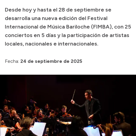
Desde hoy y hasta el 28 de septiembre se
Acerca de Río Negro
desarrolla una nueva edición del Festival
Historia
Internacional de Música Bariloche (FIMBA), con 25
Geografía
conciertos en 5 días y la participación de artistas
Invertí en Río Negro
locales, nacionales e internacionales.
Fecha:
24 de septiembre de 2025
Transparencia
Presupuesto
Boletín Oficial
Compras y licitaciones
Consulta de expedientes
Consulta de pago a proveedores
Convocatorias