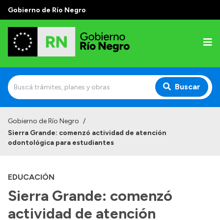
Gobierno de Río Negro
Buscar
Inicio
Gobierno de Río Negro
/
Sierra Grande: comenzó actividad de atención
Autoridades
odontológica para estudiantes
Prensa
EDUCACIÓN
Autoridades y Organismos
Sierra Grande: comenzó
Discursos en la Legislatura
actividad de atención
Casa de Gobierno