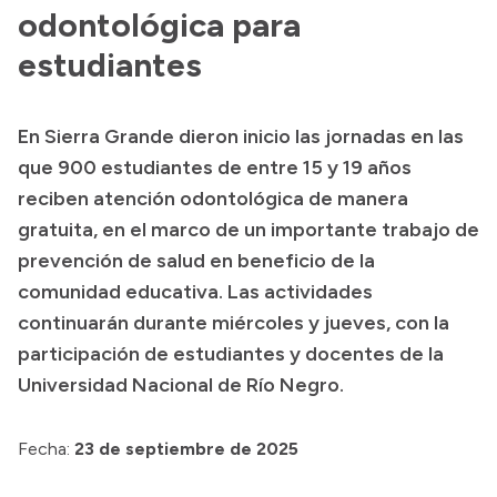
odontológica para
Acerca de Río Negro
estudiantes
Historia
Geografía
En Sierra Grande dieron inicio las jornadas en las
Invertí en Río Negro
que 900 estudiantes de entre 15 y 19 años
reciben atención odontológica de manera
gratuita, en el marco de un importante trabajo de
Transparencia
prevención de salud en beneficio de la
comunidad educativa. Las actividades
Presupuesto
continuarán durante miércoles y jueves, con la
Boletín Oficial
participación de estudiantes y docentes de la
Compras y licitaciones
Universidad Nacional de Río Negro.
Consulta de expedientes
Consulta de pago a proveedores
Fecha:
23 de septiembre de 2025
Convocatorias