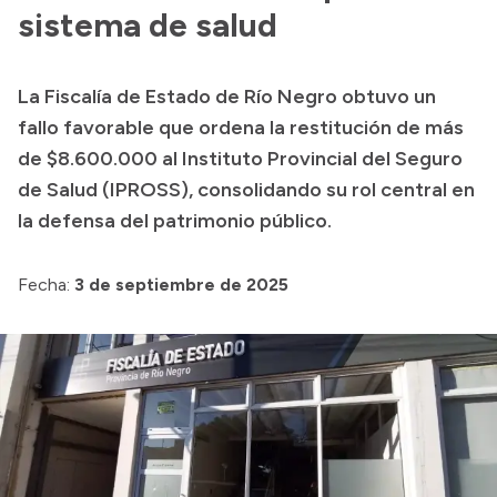
sistema de salud
Acerca de Río Negro
Historia
La Fiscalía de Estado de Río Negro obtuvo un
Geografía
fallo favorable que ordena la restitución de más
Invertí en Río Negro
de $8.600.000 al Instituto Provincial del Seguro
de Salud (IPROSS), consolidando su rol central en
la defensa del patrimonio público.
Transparencia
Fecha:
3 de septiembre de 2025
Presupuesto
Boletín Oficial
Compras y licitaciones
Consulta de expedientes
Consulta de pago a proveedores
Convocatorias