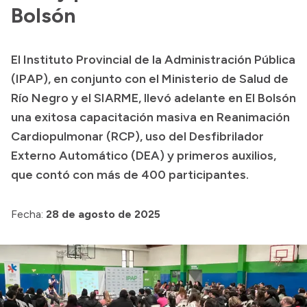
Bolsón
Acerca de Río Negro
Historia
El Instituto Provincial de la Administración Pública
Geografía
(IPAP), en conjunto con el Ministerio de Salud de
Invertí en Río Negro
Río Negro y el SIARME, llevó adelante en El Bolsón
una exitosa capacitación masiva en Reanimación
Cardiopulmonar (RCP), uso del Desfibrilador
Transparencia
Externo Automático (DEA) y primeros auxilios,
que contó con más de 400 participantes.
Presupuesto
Boletín Oficial
Fecha:
28 de agosto de 2025
Compras y licitaciones
Consulta de expedientes
Consulta de pago a proveedores
Convocatorias