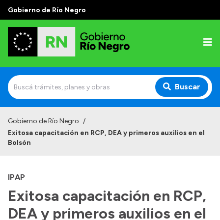
Gobierno de Río Negro
Buscar
Inicio
Gobierno de Río Negro
/
Exitosa capacitación en RCP, DEA y primeros auxilios en el
Autoridades
Bolsón
Prensa
IPAP
Autoridades y Organismos
Exitosa capacitación en RCP,
Discursos en la Legislatura
DEA y primeros auxilios en el
Casa de Gobierno