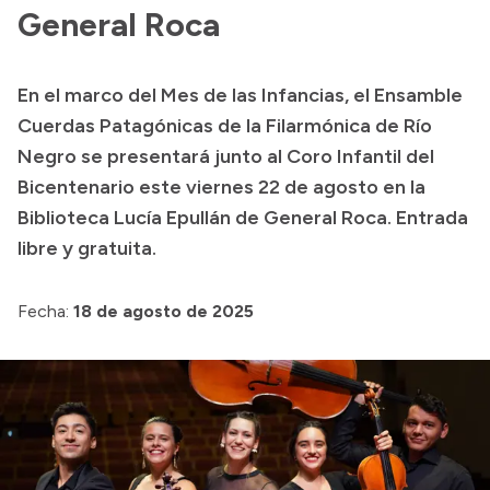
General Roca
Acerca de Río Negro
Historia
En el marco del Mes de las Infancias, el Ensamble
Geografía
Cuerdas Patagónicas de la Filarmónica de Río
Invertí en Río Negro
Negro se presentará junto al Coro Infantil del
Bicentenario este viernes 22 de agosto en la
Biblioteca Lucía Epullán de General Roca. Entrada
Transparencia
libre y gratuita.
Presupuesto
Fecha:
18 de agosto de 2025
Boletín Oficial
Compras y licitaciones
Consulta de expedientes
Consulta de pago a proveedores
Convocatorias