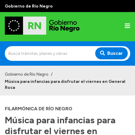
Gobierno de Río Negro
Buscar
Inicio
Gobierno de Río Negro
/
Música para infancias para disfrutar el viernes en General
Autoridades
Roca
Prensa
FILARMÓNICA DE RÍO NEGRO
Autoridades y Organismos
Música para infancias para
Discursos en la Legislatura
disfrutar el viernes en
Casa de Gobierno