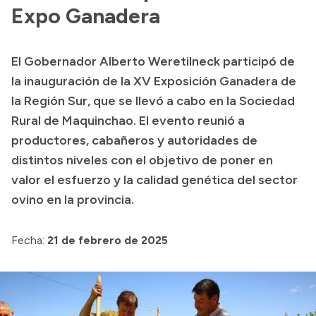
Expo Ganadera
Acerca de Río Negro
Historia
El Gobernador Alberto Weretilneck participó de
Geografía
la inauguración de la XV Exposición Ganadera de
Invertí en Río Negro
la Región Sur, que se llevó a cabo en la Sociedad
Rural de Maquinchao. El evento reunió a
productores, cabañeros y autoridades de
Transparencia
distintos niveles con el objetivo de poner en
valor el esfuerzo y la calidad genética del sector
Presupuesto
ovino en la provincia.
Boletín Oficial
Compras y licitaciones
Fecha:
21 de febrero de 2025
Consulta de expedientes
Consulta de pago a proveedores
Convocatorias