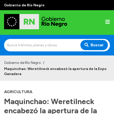
Gobierno de Río Negro
Buscar
Inicio
Gobierno de Río Negro
/
Maquinchao: Weretilneck encabezó la apertura de la Expo
Autoridades
Ganadera
Prensa
AGRICULTURA
Autoridades y Organismos
Maquinchao: Weretilneck
Discursos en la Legislatura
encabezó la apertura de la
Casa de Gobierno