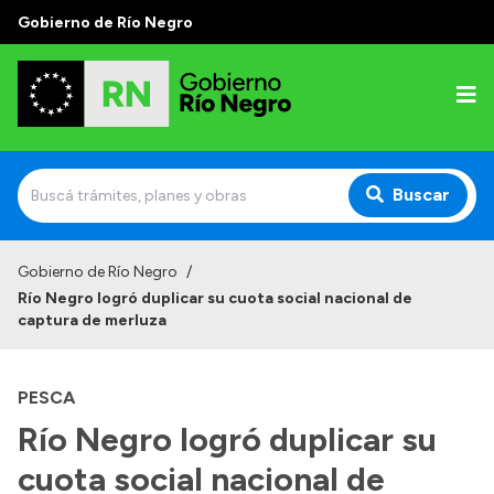
Gobierno de Río Negro
Buscar
Inicio
Gobierno de Río Negro
/
Río Negro logró duplicar su cuota social nacional de
Autoridades
captura de merluza
Prensa
PESCA
Autoridades y Organismos
Río Negro logró duplicar su
Discursos en la Legislatura
cuota social nacional de
Casa de Gobierno