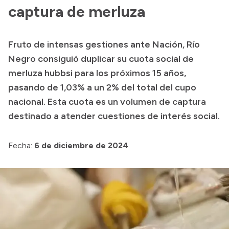
captura de merluza
Acerca de Río Negro
Historia
Fruto de intensas gestiones ante Nación, Río
Geografía
Negro consiguió duplicar su cuota social de
Invertí en Río Negro
merluza hubbsi para los próximos 15 años,
pasando de 1,03% a un 2% del total del cupo
nacional. Esta cuota es un volumen de captura
Transparencia
destinado a atender cuestiones de interés social.
Presupuesto
Fecha:
6 de diciembre de 2024
Boletín Oficial
Compras y licitaciones
Consulta de expedientes
Consulta de pago a proveedores
Convocatorias