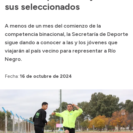
sus seleccionados
Acerca de Río Negro
Historia
A menos de un mes del comienzo de la
Geografía
competencia binacional, la Secretaría de Deporte
Invertí en Río Negro
sigue dando a conocer a las y los jóvenes que
viajarán al país vecino para representar a Río
Negro.
Transparencia
Fecha:
16 de octubre de 2024
Presupuesto
Boletín Oficial
Compras y licitaciones
Consulta de expedientes
Consulta de pago a proveedores
Convocatorias