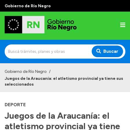
Gobierno de Río Negro
Buscar
Inicio
Gobierno de Río Negro
/
Juegos de la Araucanía: el atletismo provincial ya tiene sus
Autoridades
seleccionados
Prensa
DEPORTE
Autoridades y Organismos
Juegos de la Araucanía: el
Discursos en la Legislatura
atletismo provincial ya tiene
Casa de Gobierno