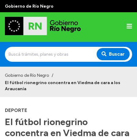
Gobierno de Río Negro
Buscar
Inicio
Gobierno de Río Negro
/
El fútbol rionegrino concentra en Viedma de cara a los
Autoridades
Araucanía
Prensa
DEPORTE
Autoridades y Organismos
El fútbol rionegrino
Discursos en la Legislatura
concentra en Viedma de cara
Casa de Gobierno