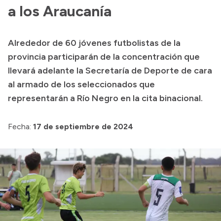
a los Araucanía
Acerca de Río Negro
Historia
Alrededor de 60 jóvenes futbolistas de la
Geografía
provincia participarán de la concentración que
Invertí en Río Negro
llevará adelante la Secretaría de Deporte de cara
al armado de los seleccionados que
representarán a Río Negro en la cita binacional.
Transparencia
Fecha:
17 de septiembre de 2024
Presupuesto
Boletín Oficial
Compras y licitaciones
Consulta de expedientes
Consulta de pago a proveedores
Convocatorias