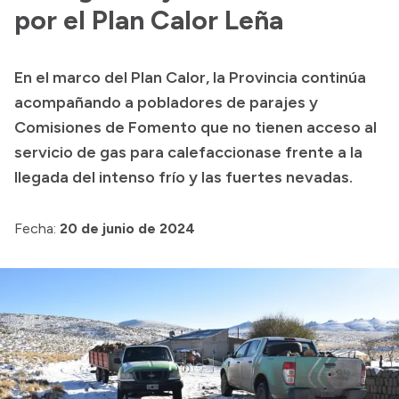
por el Plan Calor Leña
Acerca de Río Negro
Historia
En el marco del Plan Calor, la Provincia continúa
Geografía
acompañando a pobladores de parajes y
Invertí en Río Negro
Comisiones de Fomento que no tienen acceso al
servicio de gas para calefaccionase frente a la
llegada del intenso frío y las fuertes nevadas.
Transparencia
Fecha:
20 de junio de 2024
Presupuesto
Boletín Oficial
Compras y licitaciones
Consulta de expedientes
Consulta de pago a proveedores
Convocatorias