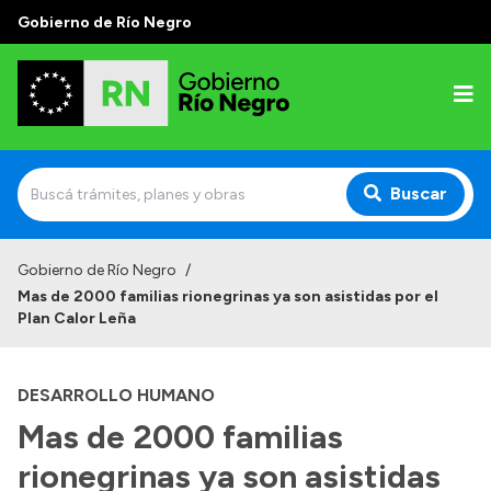
Gobierno de Río Negro
Buscar
Inicio
Gobierno de Río Negro
/
Mas de 2000 familias rionegrinas ya son asistidas por el
Autoridades
Plan Calor Leña
Prensa
DESARROLLO HUMANO
Autoridades y Organismos
Mas de 2000 familias
Discursos en la Legislatura
rionegrinas ya son asistidas
Casa de Gobierno