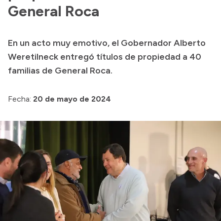
General Roca
Acerca de Río Negro
Historia
En un acto muy emotivo, el Gobernador Alberto
Geografía
Weretilneck entregó títulos de propiedad a 40
Invertí en Río Negro
familias de General Roca.
Fecha:
20 de mayo de 2024
Transparencia
Presupuesto
Boletín Oficial
Compras y licitaciones
Consulta de expedientes
Consulta de pago a proveedores
Convocatorias