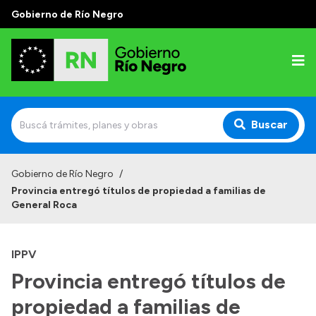
Gobierno de Río Negro
Buscar
Inicio
Gobierno de Río Negro
/
Provincia entregó títulos de propiedad a familias de
Autoridades
General Roca
Prensa
IPPV
Autoridades y Organismos
Provincia entregó títulos de
Discursos en la Legislatura
propiedad a familias de
Casa de Gobierno