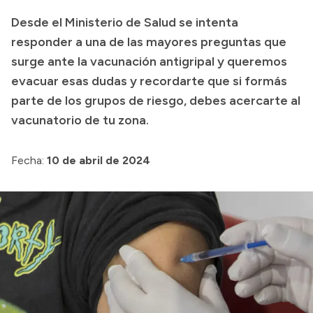
Desde el Ministerio de Salud se intenta
Acerca de Río Negro
responder a una de las mayores preguntas que
Historia
surge ante la vacunación antigripal y queremos
Geografía
evacuar esas dudas y recordarte que si formás
Invertí en Río Negro
parte de los grupos de riesgo, debes acercarte al
vacunatorio de tu zona.
Transparencia
Fecha:
10 de abril de 2024
Presupuesto
Boletín Oficial
Compras y licitaciones
Consulta de expedientes
Consulta de pago a proveedores
Convocatorias