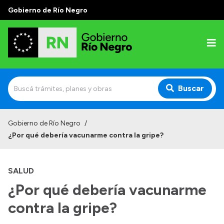
Gobierno de Río Negro
Buscar
Inicio
Gobierno de Río Negro
/
¿Por qué debería vacunarme contra la gripe?
Autoridades
Prensa
SALUD
Autoridades y Organismos
¿Por qué debería vacunarme
Discursos en la Legislatura
contra la gripe?
Casa de Gobierno