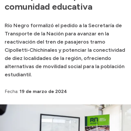
comunidad educativa
Acerca de Río Negro
Historia
Río Negro formalizó el pedido a la Secretaría de
Geografía
Transporte de la Nación para avanzar en la
Invertí en Río Negro
reactivación del tren de pasajeros tramo
Cipolletti-Chichinales y potenciar la conectividad
de diez localidades de la región, ofreciendo
Transparencia
alternativas de movilidad social para la población
estudiantil.
Presupuesto
Boletín Oficial
Fecha:
19 de marzo de 2024
Compras y licitaciones
Consulta de expedientes
Consulta de pago a proveedores
Convocatorias