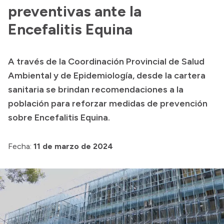
preventivas ante la
Acerca de Río Negro
Encefalitis Equina
Historia
Geografía
A través de la Coordinación Provincial de Salud
Invertí en Río Negro
Ambiental y de Epidemiología, desde la cartera
sanitaria se brindan recomendaciones a la
población para reforzar medidas de prevención
Transparencia
sobre Encefalitis Equina.
Presupuesto
Fecha:
11 de marzo de 2024
Boletín Oficial
Compras y licitaciones
Consulta de expedientes
Consulta de pago a proveedores
Convocatorias