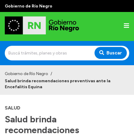
Gobierno de Río Negro
Buscar
Inicio
Gobierno de Río Negro
/
Salud brinda recomendaciones preventivas ante la
Autoridades
Encefalitis Equina
Prensa
SALUD
Autoridades y Organismos
Salud brinda
Discursos en la Legislatura
recomendaciones
Casa de Gobierno