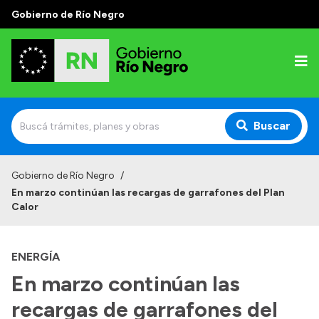
Gobierno de Río Negro
Buscar
Inicio
Gobierno de Río Negro
/
En marzo continúan las recargas de garrafones del Plan
Autoridades
Calor
Prensa
ENERGÍA
Autoridades y Organismos
En marzo continúan las
Discursos en la Legislatura
recargas de garrafones del
Casa de Gobierno