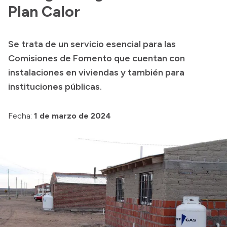
Plan Calor
Acerca de Río Negro
Historia
Se trata de un servicio esencial para las
Geografía
Comisiones de Fomento que cuentan con
Invertí en Río Negro
instalaciones en viviendas y también para
instituciones públicas.
Transparencia
Fecha:
1 de marzo de 2024
Presupuesto
Boletín Oficial
Compras y licitaciones
Consulta de expedientes
Consulta de pago a proveedores
Convocatorias