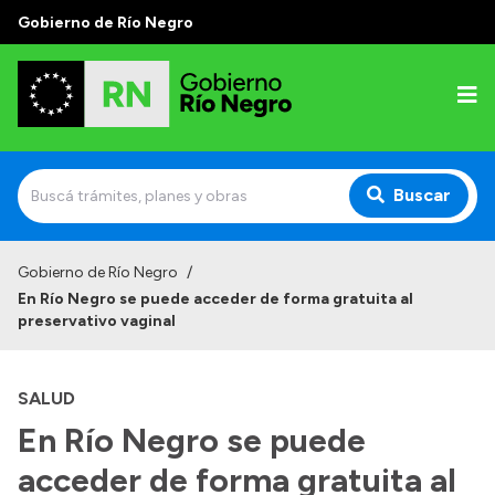
Gobierno de Río Negro
Buscar
Inicio
Gobierno de Río Negro
/
En Río Negro se puede acceder de forma gratuita al
Autoridades
preservativo vaginal
Prensa
SALUD
Autoridades y Organismos
En Río Negro se puede
Discursos en la Legislatura
acceder de forma gratuita al
Casa de Gobierno