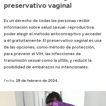
preservativo vaginal
Acerca de Río Negro
Historia
Es un derecho de todas las personas recibir
Geografía
información sobre salud sexual- reproductiva;
Invertí en Río Negro
poder elegir el método anticonceptivo y acceder
a él gratuitamente. El preservativo vaginal es una
de las opciones, como método de protección,
Transparencia
para prevenir el VIH, las infecciones de
transmisión sexual como la sífilis, y reducir la
Presupuesto
posibilidad de embarazos no intencionales.
Boletín Oficial
Compras y licitaciones
Fecha:
28 de febrero de 2024
Consulta de expedientes
Consulta de pago a proveedores
Convocatorias