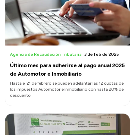
Acerca de Río Negro
Historia
Geografía
Invertí en Río Negro
Agencia de Recaudación Tributaria
3 de feb de 2025
Último mes para adherirse al pago anual 2025
Transparencia
de Automotor e Inmobiliario
Presupuesto
Hasta el 21 de febrero se pueden adelantar las 12 cuotas de
los impuestos Automotor e Inmobiliario con hasta 20% de
Boletín Oficial
descuento.
Compras y licitaciones
Consulta de expedientes
Consulta de pago a proveedores
Convocatorias