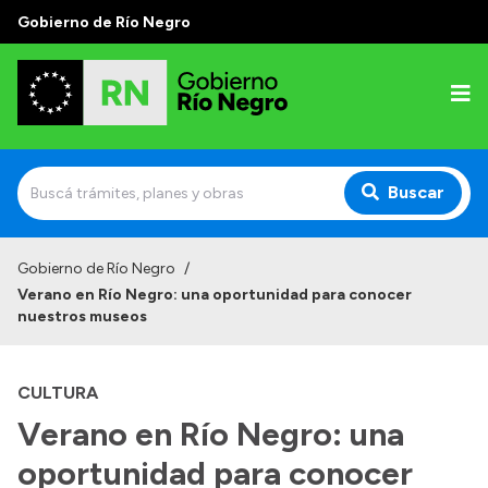
Gobierno de Río Negro
Buscar
Inicio
Gobierno de Río Negro
/
Verano en Río Negro: una oportunidad para conocer
Autoridades
nuestros museos
Prensa
CULTURA
Autoridades y Organismos
Verano en Río Negro: una
Discursos en la Legislatura
oportunidad para conocer
Casa de Gobierno