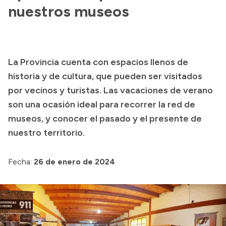
nuestros museos
Acerca de Río Negro
Historia
Geografía
La Provincia cuenta con espacios llenos de
Invertí en Río Negro
historia y de cultura, que pueden ser visitados
por vecinos y turistas. Las vacaciones de verano
son una ocasión ideal para recorrer la red de
Transparencia
museos, y conocer el pasado y el presente de
nuestro territorio.
Presupuesto
Boletín Oficial
Fecha:
26 de enero de 2024
Compras y licitaciones
Consulta de expedientes
Consulta de pago a proveedores
Convocatorias