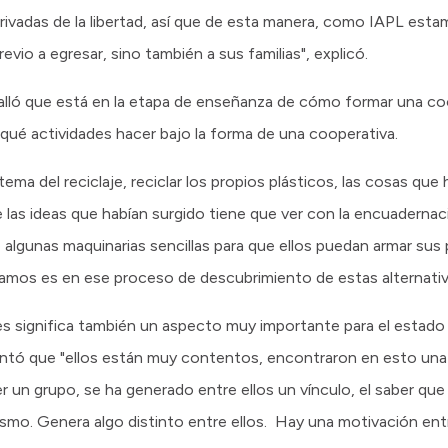
privadas de la libertad, así que de esta manera, como IAPL es
vio a egresar, sino también a sus familias", explicó.
talló que está en la etapa de enseñanza de cómo formar una co
r qué actividades hacer bajo la forma de una cooperativa.
ema del reciclaje, reciclar los propios plásticos, las cosas que 
las ideas que habían surgido tiene que ver con la encuadernac
 algunas maquinarias sencillas para que ellos puedan armar sus
tamos es en ese proceso de descubrimiento de estas alternativa
des significa también un aspecto muy importante para el estado
ontó que "ellos están muy contentos, encontraron en esto una
r un grupo, se ha generado entre ellos un vínculo, el saber que 
mo. Genera algo distinto entre ellos. Hay una motivación entre