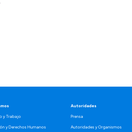
.
smos
Autoridades
o y Trabajo
Prensa
ón y Derechos Humanos
Autoridades y Organismos