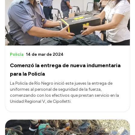
Acerca de Río Negro
Historia
Geografía
Invertí en Río Negro
Policía
14 de mar de 2024
Comenzó la entrega de nueva indumentaria
Transparencia
para la Policía
Presupuesto
La Policía de Río Negro inició este jueves la entrega de
uniformes al personal de seguridad de la fuerza,
Boletín Oficial
comenzando con los efectivos que prestan servicio en la
Compras y licitaciones
Unidad Regional V, de Cipolletti.
Consulta de expedientes
Consulta de pago a proveedores
Convocatorias