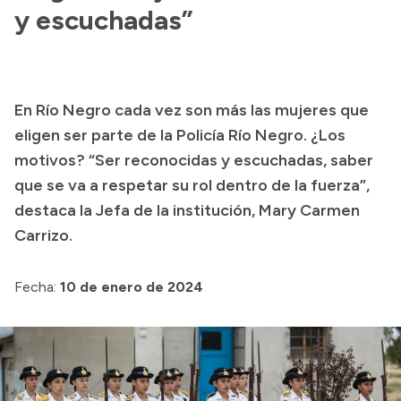
y escuchadas”
Acerca de Río Negro
Historia
Geografía
En Río Negro cada vez son más las mujeres que
Invertí en Río Negro
eligen ser parte de la Policía Río Negro. ¿Los
motivos? “Ser reconocidas y escuchadas, saber
que se va a respetar su rol dentro de la fuerza”,
Transparencia
destaca la Jefa de la institución, Mary Carmen
Carrizo.
Presupuesto
Boletín Oficial
Fecha:
10 de enero de 2024
Compras y licitaciones
Consulta de expedientes
Consulta de pago a proveedores
Convocatorias