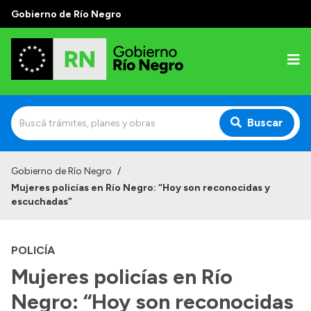
Gobierno de Río Negro
Buscar
Inicio
Gobierno de Río Negro
/
Mujeres policías en Río Negro: “Hoy son reconocidas y
Autoridades
escuchadas”
Prensa
POLICÍA
Autoridades y Organismos
Mujeres policías en Río
Discursos en la Legislatura
Negro: “Hoy son reconocidas
Casa de Gobierno