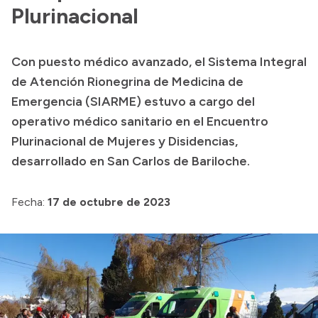
Plurinacional
Acerca de Río Negro
Historia
Con puesto médico avanzado, el Sistema Integral
Geografía
de Atención Rionegrina de Medicina de
Invertí en Río Negro
Emergencia (SIARME) estuvo a cargo del
operativo médico sanitario en el Encuentro
Plurinacional de Mujeres y Disidencias,
Transparencia
desarrollado en San Carlos de Bariloche.
Presupuesto
Fecha:
17 de octubre de 2023
Boletín Oficial
Compras y licitaciones
Consulta de expedientes
Consulta de pago a proveedores
Convocatorias