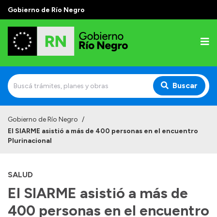
Gobierno de Río Negro
Buscar
Inicio
Gobierno de Río Negro
/
El SIARME asistió a más de 400 personas en el encuentro
Autoridades
Plurinacional
Prensa
SALUD
Autoridades y Organismos
El SIARME asistió a más de
Discursos en la Legislatura
400 personas en el encuentro
Casa de Gobierno