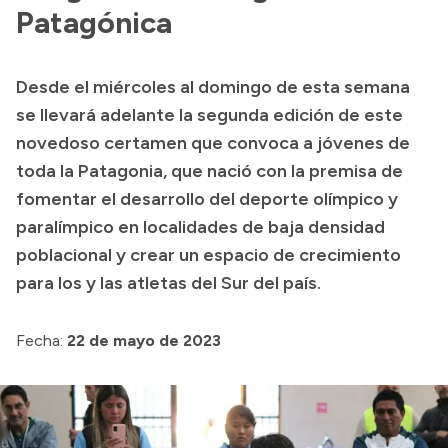
Patagónica
Acerca de Río Negro
Historia
Desde el miércoles al domingo de esta semana
Geografía
se llevará adelante la segunda edición de este
Invertí en Río Negro
novedoso certamen que convoca a jóvenes de
toda la Patagonia, que nació con la premisa de
fomentar el desarrollo del deporte olímpico y
Transparencia
paralímpico en localidades de baja densidad
poblacional y crear un espacio de crecimiento
Presupuesto
para los y las atletas del Sur del país.
Boletín Oficial
Compras y licitaciones
Fecha:
22 de mayo de 2023
Consulta de expedientes
Consulta de pago a proveedores
Convocatorias