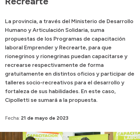
Recrearte
Acerca de Río Negro
La provincia, a través del Ministerio de Desarrollo
Historia
Humano y Articulación Solidaria, suma
Geografía
propuestas de los Programas de capacitación
Invertí en Río Negro
laboral Emprender y Recrearte, para que
rionegrinos y rionegrinas puedan capacitarse y
recrearse respectivamente de forma
Transparencia
gratuitamente en distintos oficios y participar de
talleres socio-recreativos para el desarrollo y
Presupuesto
fortaleza de sus habilidades. En este caso,
Boletín Oficial
Cipolletti se sumará a la propuesta.
Compras y licitaciones
Consulta de expedientes
Fecha:
21 de mayo de 2023
Consulta de pago a proveedores
Convocatorias