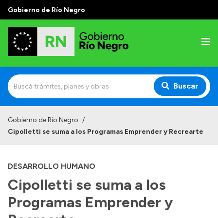
Gobierno de Río Negro
Buscar
Inicio
Gobierno de Río Negro
/
Cipolletti se suma a los Programas Emprender y Recrearte
Autoridades
Prensa
DESARROLLO HUMANO
Autoridades y Organismos
Cipolletti se suma a los
Discursos en la Legislatura
Programas Emprender y
Casa de Gobierno