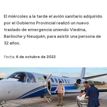
Acerca de Río Negro
El miércoles a la tarde el avión sanitario adquirido
Historia
por el Gobierno Provincial realizó un nuevo
Geografía
traslado de emergencia uniendo Viedma,
Invertí en Río Negro
Bariloche y Neuquén, para asistir una persona de
32 años.
Transparencia
Fecha:
6 de octubre de 2022
Presupuesto
Boletín Oficial
Compras y licitaciones
Consulta de expedientes
Consulta de pago a proveedores
Convocatorias