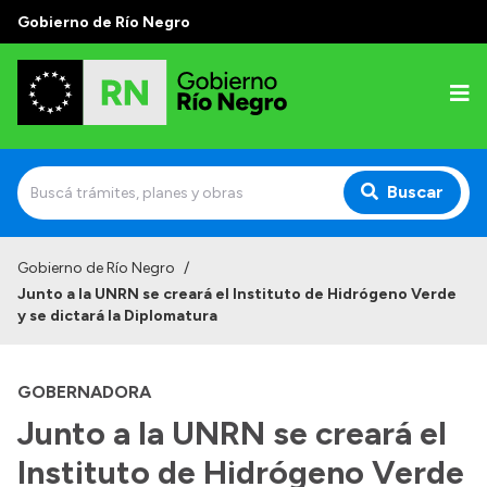
Gobierno de Río Negro
Buscar
Inicio
Gobierno de Río Negro
/
Junto a la UNRN se creará el Instituto de Hidrógeno Verde
Autoridades
y se dictará la Diplomatura
Prensa
GOBERNADORA
Autoridades y Organismos
Junto a la UNRN se creará el
Discursos en la Legislatura
Instituto de Hidrógeno Verde
Casa de Gobierno