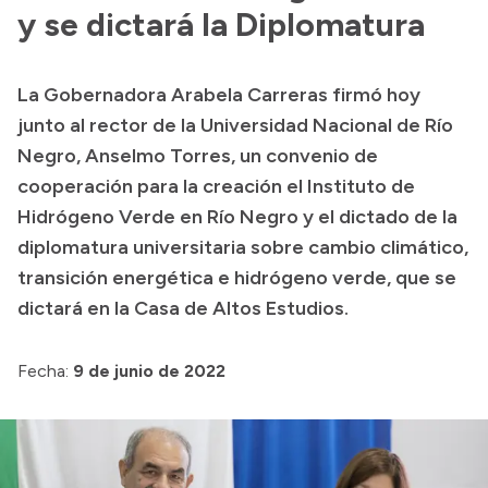
y se dictará la Diplomatura
Acerca de Río Negro
Historia
La Gobernadora Arabela Carreras firmó hoy
Geografía
junto al rector de la Universidad Nacional de Río
Invertí en Río Negro
Negro, Anselmo Torres, un convenio de
cooperación para la creación el Instituto de
Hidrógeno Verde en Río Negro y el dictado de la
Transparencia
diplomatura universitaria sobre cambio climático,
transición energética e hidrógeno verde, que se
Presupuesto
dictará en la Casa de Altos Estudios.
Boletín Oficial
Compras y licitaciones
Fecha:
9 de junio de 2022
Consulta de expedientes
Consulta de pago a proveedores
Convocatorias