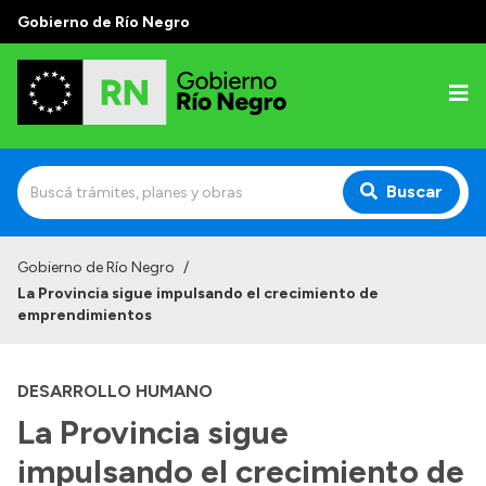
Gobierno de Río Negro
Buscar
Inicio
Gobierno de Río Negro
/
La Provincia sigue impulsando el crecimiento de
Autoridades
emprendimientos
Prensa
DESARROLLO HUMANO
Autoridades y Organismos
La Provincia sigue
Discursos en la Legislatura
impulsando el crecimiento de
Casa de Gobierno