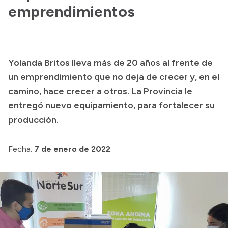
emprendimientos
Acerca de Río Negro
Historia
Geografía
Yolanda Britos lleva más de 20 años al frente de
Invertí en Río Negro
un emprendimiento que no deja de crecer y, en el
camino, hace crecer a otros. La Provincia le
entregó nuevo equipamiento, para fortalecer su
Transparencia
producción.
Presupuesto
Fecha:
7 de enero de 2022
Boletín Oficial
Compras y licitaciones
Consulta de expedientes
Consulta de pago a proveedores
Convocatorias