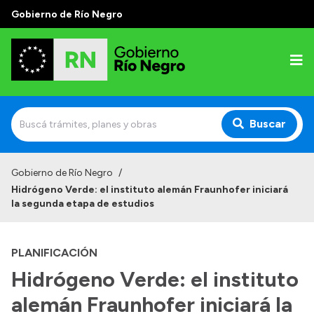
Gobierno de Río Negro
Buscar
Inicio
Gobierno de Río Negro
/
Hidrógeno Verde: el instituto alemán Fraunhofer iniciará
Autoridades
la segunda etapa de estudios
Prensa
PLANIFICACIÓN
Autoridades y Organismos
Hidrógeno Verde: el instituto
Discursos en la Legislatura
alemán Fraunhofer iniciará la
Casa de Gobierno