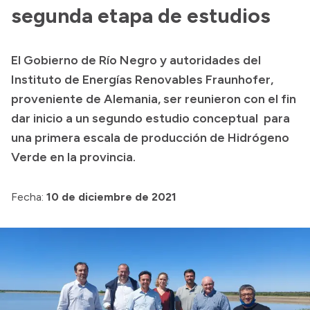
segunda etapa de estudios
Acerca de Río Negro
Historia
El Gobierno de Río Negro y autoridades del
Geografía
Instituto de Energías Renovables Fraunhofer,
Invertí en Río Negro
proveniente de Alemania, ser reunieron con el fin
dar inicio a un segundo estudio conceptual para
una primera escala de producción de Hidrógeno
Transparencia
Verde en la provincia.
Presupuesto
Fecha:
10 de diciembre de 2021
Boletín Oficial
Compras y licitaciones
Consulta de expedientes
Consulta de pago a proveedores
Convocatorias