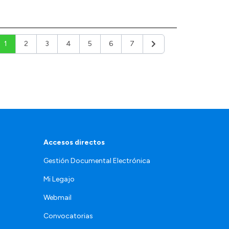
1
2
3
4
5
6
7
Siguiente
Accesos directos
Gestión Documental Electrónica
Mi Legajo
Webmail
Convocatorias