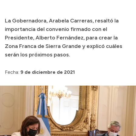
Acerca de Río Negro
La Gobernadora, Arabela Carreras, resaltó la
Historia
importancia del convenio firmado con el
Geografía
Presidente, Alberto Fernández, para crear la
Invertí en Río Negro
Zona Franca de Sierra Grande y explicó cuáles
serán los próximos pasos.
Transparencia
Fecha:
9 de diciembre de 2021
Presupuesto
Boletín Oficial
Compras y licitaciones
Consulta de expedientes
Consulta de pago a proveedores
Convocatorias