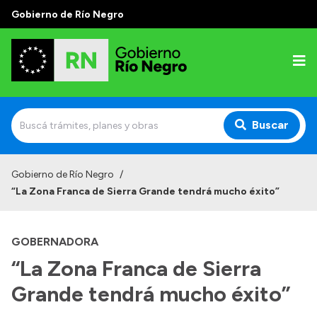
Gobierno de Río Negro
Buscar
Inicio
Gobierno de Río Negro
/
“La Zona Franca de Sierra Grande tendrá mucho éxito”
Autoridades
Prensa
GOBERNADORA
Autoridades y Organismos
“La Zona Franca de Sierra
Discursos en la Legislatura
Grande tendrá mucho éxito”
Casa de Gobierno