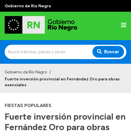
Gobierno de Río Negro
Buscar
Inicio
Gobierno de Río Negro
/
Fuerte inversión provincial en Fernández Oro para obras
Autoridades
esenciales
Prensa
FIESTAS POPULARES
Autoridades y Organismos
Fuerte inversión provincial en
Discursos en la Legislatura
Fernández Oro para obras
Casa de Gobierno