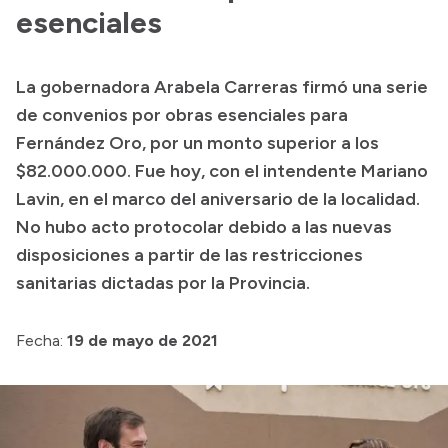
esenciales
Acerca de Río Negro
Historia
La gobernadora Arabela Carreras firmó una serie
Geografía
de convenios por obras esenciales para
Invertí en Río Negro
Fernández Oro, por un monto superior a los
$82.000.000. Fue hoy, con el intendente Mariano
Lavin, en el marco del aniversario de la localidad.
Transparencia
No hubo acto protocolar debido a las nuevas
disposiciones a partir de las restricciones
Presupuesto
sanitarias dictadas por la Provincia.
Boletín Oficial
Compras y licitaciones
Fecha:
19 de mayo de 2021
Consulta de expedientes
Consulta de pago a proveedores
Convocatorias