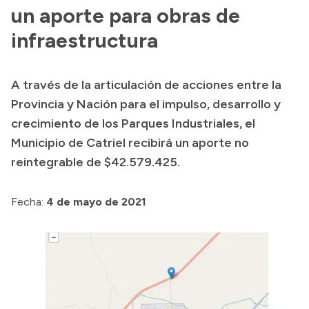
un aporte para obras de
Acerca de Río Negro
infraestructura
Historia
Geografía
A través de la articulación de acciones entre la
Invertí en Río Negro
Provincia y Nación para el impulso, desarrollo y
crecimiento de los Parques Industriales, el
Municipio de Catriel recibirá un aporte no
Transparencia
reintegrable de $42.579.425.
Presupuesto
Fecha:
4 de mayo de 2021
Boletín Oficial
Compras y licitaciones
Consulta de expedientes
Consulta de pago a proveedores
Convocatorias