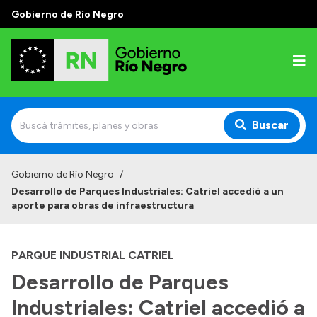
Gobierno de Río Negro
Buscar
Inicio
Gobierno de Río Negro
/
Desarrollo de Parques Industriales: Catriel accedió a un
Autoridades
aporte para obras de infraestructura
Prensa
PARQUE INDUSTRIAL CATRIEL
Autoridades y Organismos
Desarrollo de Parques
Discursos en la Legislatura
Industriales: Catriel accedió a
Casa de Gobierno