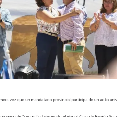
rimera vez que un mandatario provincial participa de un acto aniv
promiso de “seguir fortaleciendo el vínculo” con la Región Sur 