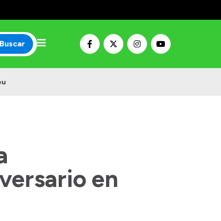
Buscar
eu
a
versario en