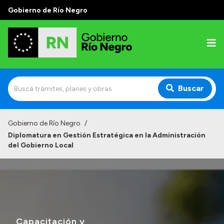
Gobierno de Río Negro
Buscar
Inicio
Gobierno de Río Negro
/
Diplomatura en Gestión Estratégica en la Administración
Autoridades
del Gobierno Local
Prensa
Autoridades y Organismos
Discursos en la Legislatura
Casa de Gobierno
Capacitación y