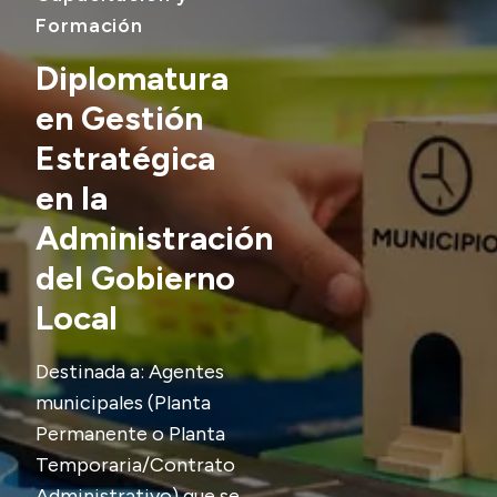
Formación
Acerca de Río Negro
Diplomatura
Historia
en Gestión
Geografía
Estratégica
Invertí en Río Negro
en la
Administración
Transparencia
del Gobierno
Presupuesto
Local
Boletín Oficial
Compras y licitaciones
Destinada a: Agentes
municipales (Planta
Consulta de expedientes
Permanente o Planta
Consulta de pago a proveedores
Temporaria/Contrato
Convocatorias
Administrativo) que se