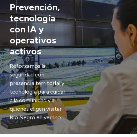
Prevención,
Acerca de Río Negro
tecnología
Historia
con IA y
Geografía
operativos
Invertí en Río Negro
activos
Reforzamos la
Transparencia
seguridad con
Presupuesto
presencia territorial y
tecnología para cuidar
Boletín Oficial
a la comunidad y a
Compras y licitaciones
quienes eligen visitar
Consulta de expedientes
Río Negro en verano.
Consulta de pago a proveedores
Convocatorias