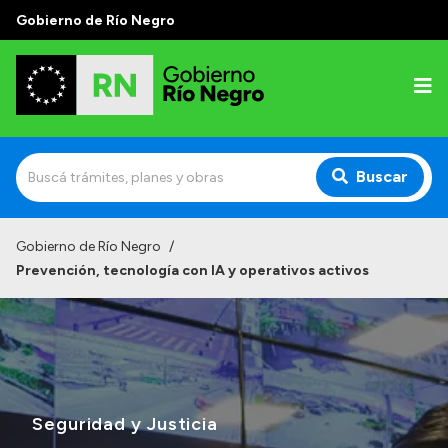
Gobierno de Río Negro
Buscar
Inicio
Gobierno de Río Negro
/
Prevención, tecnología con IA y operativos activos
Autoridades
Prensa
Autoridades y Organismos
Discursos en la Legislatura
Seguridad y Justicia
Casa de Gobierno