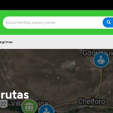
negrinas
 rutas