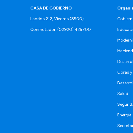
CASA DE GOBIERNO
Organi
Laprida 212, Viedma (8500)
Gobiern
Conmutador: (02920) 425700
Educaci
Moderni
Hacien
Desarro
Obras y 
Desarro
Salud
Segurid
Energía
Secretar