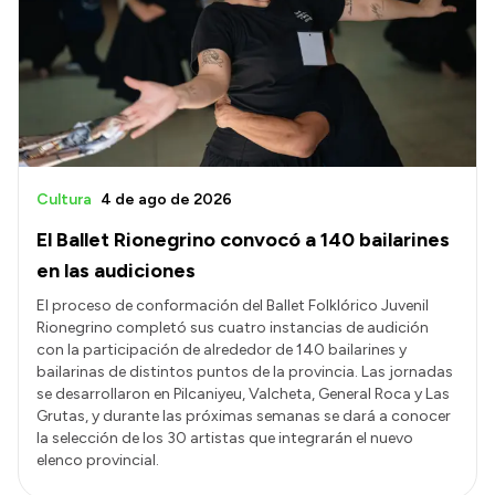
Acerca de Río Negro
Historia
Geografía
Invertí en Río Negro
Cultura
4 de ago de 2026
El Ballet Rionegrino convocó a 140 bailarines
Transparencia
en las audiciones
Presupuesto
El proceso de conformación del Ballet Folklórico Juvenil
Rionegrino completó sus cuatro instancias de audición
Boletín Oficial
con la participación de alrededor de 140 bailarines y
Compras y licitaciones
bailarinas de distintos puntos de la provincia. Las jornadas
se desarrollaron en Pilcaniyeu, Valcheta, General Roca y Las
Consulta de expedientes
Grutas, y durante las próximas semanas se dará a conocer
Consulta de pago a proveedores
la selección de los 30 artistas que integrarán el nuevo
elenco provincial.
Convocatorias