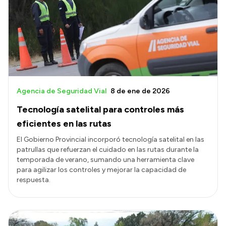
Acerca de Río Negro
Historia
Geografía
Invertí en Río Negro
Agencia de Seguridad Vial
8 de ene de 2026
Tecnología satelital para controles más
Transparencia
eficientes en las rutas
Presupuesto
El Gobierno Provincial incorporó tecnología satelital en las
patrullas que refuerzan el cuidado en las rutas durante la
Boletín Oficial
temporada de verano, sumando una herramienta clave
Compras y licitaciones
para agilizar los controles y mejorar la capacidad de
respuesta.
Consulta de expedientes
Consulta de pago a proveedores
Convocatorias