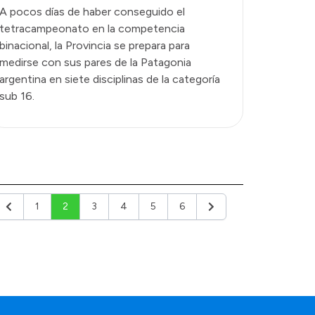
A pocos días de haber conseguido el
tetracampeonato en la competencia
binacional, la Provincia se prepara para
medirse con sus pares de la Patagonia
argentina en siete disciplinas de la categoría
sub 16.
1
2
3
4
5
6
Anterior
Siguiente