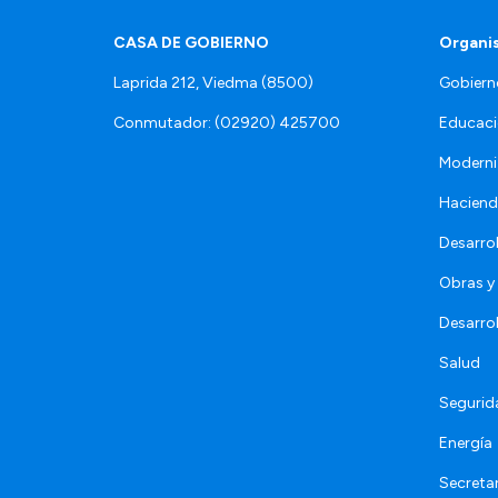
CASA DE GOBIERNO
Organi
Laprida 212, Viedma (8500)
Gobiern
Conmutador: (02920) 425700
Educaci
Moderni
Hacien
Desarro
Obras y 
Desarro
Salud
Segurid
Energía
Secretar