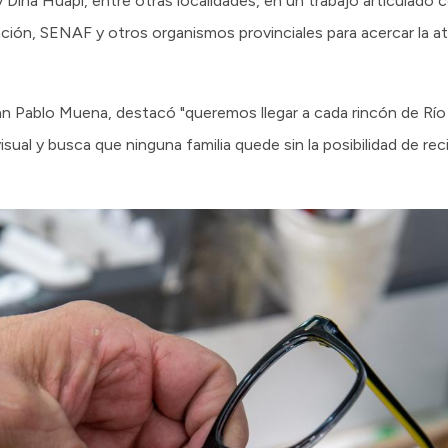
 Dina Huapi, entre otras localidades, en un trabajo articulado c
ión, SENAF y otros organismos provinciales para acercar la a
n Pablo Muena, destacó "queremos llegar a cada rincón de Río 
visual y busca que ninguna familia quede sin la posibilidad de rec