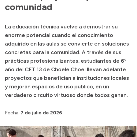
comunidad
Acerca de Río Negro
Historia
La educación técnica vuelve a demostrar su
Geografía
enorme potencial cuando el conocimiento
Invertí en Río Negro
adquirido en las aulas se convierte en soluciones
concretas para la comunidad. A través de sus
prácticas profesionalizantes, estudiantes de 6º
Transparencia
año del CET 13 de Choele Choel llevan adelante
proyectos que benefician a instituciones locales
Presupuesto
y mejoran espacios de uso público, en un
Boletín Oficial
verdadero circuito virtuoso donde todos ganan.
Compras y licitaciones
Consulta de expedientes
Fecha:
7 de julio de 2026
Consulta de pago a proveedores
Convocatorias