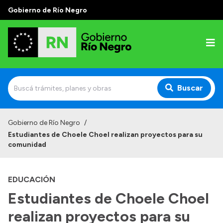
Gobierno de Río Negro
Buscar
Inicio
Gobierno de Río Negro
/
Estudiantes de Choele Choel realizan proyectos para su
Autoridades
comunidad
Prensa
EDUCACIÓN
Autoridades y Organismos
Estudiantes de Choele Choel
Discursos en la Legislatura
realizan proyectos para su
Casa de Gobierno