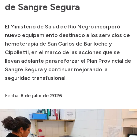
de Sangre Segura
Acerca de Río Negro
Historia
El Ministerio de Salud de Río Negro incorporó
Geografía
nuevo equipamiento destinado a los servicios de
Invertí en Río Negro
hemoterapia de San Carlos de Bariloche y
Cipolletti, en el marco de las acciones que se
llevan adelante para reforzar el Plan Provincial de
Transparencia
Sangre Segura y continuar mejorando la
seguridad transfusional.
Presupuesto
Boletín Oficial
Fecha:
8 de julio de 2026
Compras y licitaciones
Consulta de expedientes
Consulta de pago a proveedores
Convocatorias