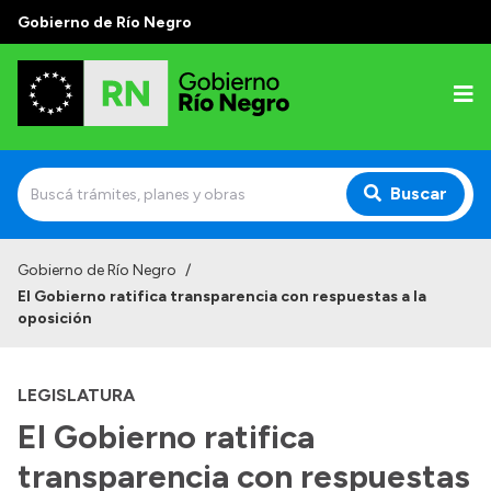
Gobierno de Río Negro
Buscar
Inicio
Gobierno de Río Negro
/
El Gobierno ratifica transparencia con respuestas a la
Autoridades
oposición
Prensa
LEGISLATURA
Autoridades y Organismos
El Gobierno ratifica
Discursos en la Legislatura
transparencia con respuestas
Casa de Gobierno