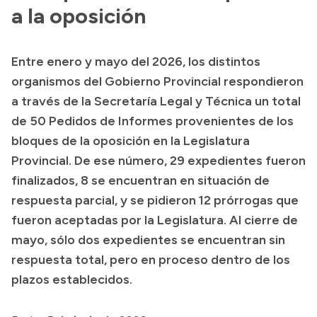
a la oposición
Acerca de Río Negro
Historia
Entre enero y mayo del 2026, los distintos
Geografía
organismos del Gobierno Provincial respondieron
Invertí en Río Negro
a través de la Secretaría Legal y Técnica un total
de 50 Pedidos de Informes provenientes de los
bloques de la oposición en la Legislatura
Transparencia
Provincial. De ese número, 29 expedientes fueron
finalizados, 8 se encuentran en situación de
Presupuesto
respuesta parcial, y se pidieron 12 prórrogas que
Boletín Oficial
fueron aceptadas por la Legislatura. Al cierre de
Compras y licitaciones
mayo, sólo dos expedientes se encuentran sin
Consulta de expedientes
respuesta total, pero en proceso dentro de los
plazos establecidos.
Consulta de pago a proveedores
Convocatorias