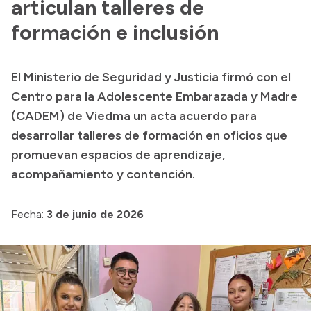
articulan talleres de
Acerca de Río Negro
formación e inclusión
Historia
Geografía
El Ministerio de Seguridad y Justicia firmó con el
Centro para la Adolescente Embarazada y Madre
Invertí en Río Negro
(CADEM) de Viedma un acta acuerdo para
desarrollar talleres de formación en oficios que
promuevan espacios de aprendizaje,
Transparencia
acompañamiento y contención.
Presupuesto
Boletín Oficial
Fecha:
3 de junio de 2026
Compras y licitaciones
Consulta de expedientes
Consulta de pago a proveedores
Convocatorias