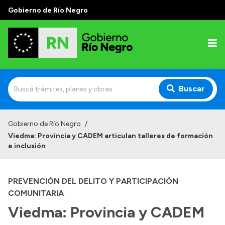
Gobierno de Río Negro
Buscar
Inicio
Gobierno de Río Negro
/
Viedma: Provincia y CADEM articulan talleres de formación
Autoridades
e inclusión
Prensa
PREVENCIÓN DEL DELITO Y PARTICIPACIÓN
Autoridades y Organismos
COMUNITARIA
Discursos en la Legislatura
Viedma: Provincia y CADEM
Casa de Gobierno