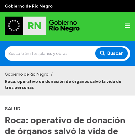
Gobierno de Río Negro
Buscar
Inicio
Gobierno de Río Negro
/
Roca: operativo de donación de órganos salvó la vida de
Autoridades
tres personas
Prensa
SALUD
Autoridades y Organismos
Roca: operativo de donación
Discursos en la Legislatura
de órganos salvó la vida de
Casa de Gobierno