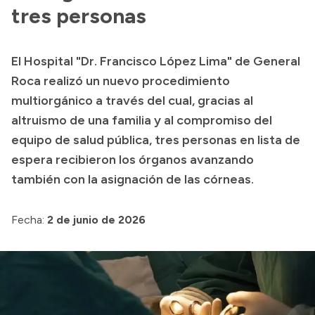
tres personas
Acerca de Río Negro
Historia
El Hospital "Dr. Francisco López Lima" de General
Geografía
Roca realizó un nuevo procedimiento
Invertí en Río Negro
multiorgánico a través del cual, gracias al
altruismo de una familia y al compromiso del
equipo de salud pública, tres personas en lista de
Transparencia
espera recibieron los órganos avanzando
también con la asignación de las córneas.
Presupuesto
Boletín Oficial
Fecha:
2 de junio de 2026
Compras y licitaciones
Consulta de expedientes
Consulta de pago a proveedores
Convocatorias