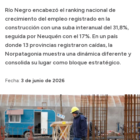
Río Negro encabezó el ranking nacional de
Acerca de Río Negro
crecimiento del empleo registrado en la
Historia
construcción con una suba interanual del 31,8%,
Geografía
seguida por Neuquén con el 17%. En un país
Invertí en Río Negro
donde 13 provincias registraron caídas, la
Norpatagonia muestra una dinámica diferente y
consolida su lugar como bloque estratégico.
Transparencia
Fecha:
3 de junio de 2026
Presupuesto
Boletín Oficial
Compras y licitaciones
Consulta de expedientes
Consulta de pago a proveedores
Convocatorias