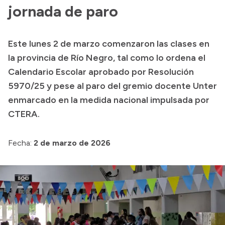
jornada de paro
Acerca de Río Negro
Historia
Este lunes 2 de marzo comenzaron las clases en
Geografía
la provincia de Río Negro, tal como lo ordena el
Invertí en Río Negro
Calendario Escolar aprobado por Resolución
5970/25 y pese al paro del gremio docente Unter
enmarcado en la medida nacional impulsada por
Transparencia
CTERA.
Presupuesto
Fecha:
2 de marzo de 2026
Boletín Oficial
Compras y licitaciones
Consulta de expedientes
Consulta de pago a proveedores
Convocatorias