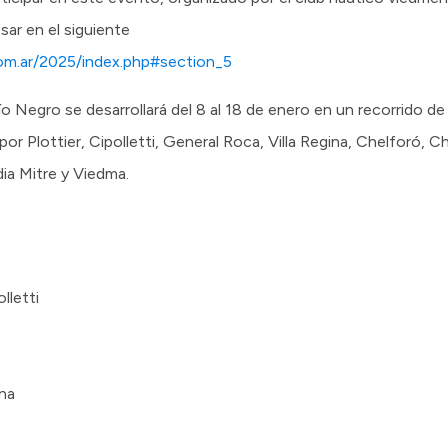
ar en el siguiente
om.ar/2025/index.php#section_5
ío Negro se desarrollará del 8 al 18 de enero en un recorrido 
or Plottier, Cipolletti, General Roca, Villa Regina, Chelforó, C
ia Mitre y Viedma.
lletti
ina